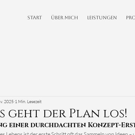
Start
Über mich
Leistungen
Pro
ov. 2025
1 Min. Lesezeit
 geht der Plan los!
ng einer durchdachten Konzept-Ers
es Lebens ist der erste Schritt oft das Sammeln von Ideen – u