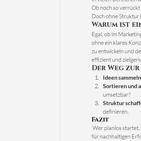
Ob noch so verrückt 
Doch ohne Struktur b
Warum ist ei
Egal, ob im Marketin
ohne ein klares Konze
zu entwickeln und de
effizient und zielgeri
Der Weg zur
Ideen sammeln
Sortieren und 
umsetzbar?
Struktur schaff
definieren.
Fazit
 Wer planlos startet, verliert schnell den Überblick. Ein durchdachtes Konzept ist die Grundlage 
für nachhaltigen Erfo