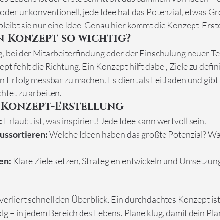
oder unkonventionell, jede Idee hat das Potenzial, etwas Gr
leibt sie nur eine Idee. Genau hier kommt die Konzept-Erstel
n Konzept so wichtig?
g, bei der Mitarbeiterfindung oder der Einschulung neuer Te
pt fehlt die Richtung. Ein Konzept hilft dabei, Ziele zu defin
n Erfolg messbar zu machen. Es dient als Leitfaden und gibt
chtet zu arbeiten.
 Konzept-Erstellung
:
 Erlaubt ist, was inspiriert! Jede Idee kann wertvoll sein.
aussortieren:
 Welche Ideen haben das größte Potenzial? Was 
en:
 Klare Ziele setzen, Strategien entwickeln und Umsetzung
lg – in jedem Bereich des Lebens. Plane klug, damit dein Plan