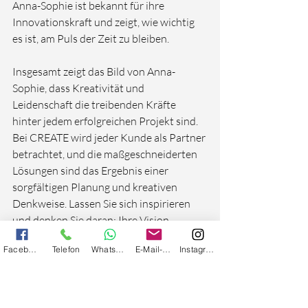
Anna-Sophie ist bekannt für ihre 
Innovationskraft und zeigt, wie wichtig 
es ist, am Puls der Zeit zu bleiben.

Insgesamt zeigt das Bild von Anna-
Sophie, dass Kreativität und 
Leidenschaft die treibenden Kräfte 
hinter jedem erfolgreichen Projekt sind. 
Bei CREATE wird jeder Kunde als Partner 
betrachtet, und die maßgeschneiderten 
Lösungen sind das Ergebnis einer 
sorgfältigen Planung und kreativen 
Denkweise. Lassen Sie sich inspirieren 
und denken Sie daran: Ihre Vision 
verdient es, in die Realität umgesetzt zu 
Facebook
Telefon
Whatsapp
E-Mail-Adresse
Instagram
werden!