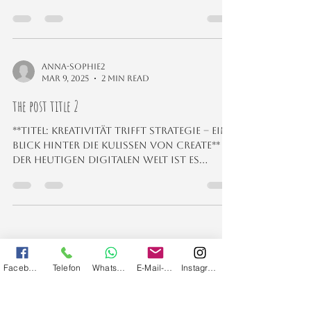
Welt ist es...
anna-sophie2
Mar 9, 2025
2 min read
the post title 2
**Titel: Kreativität trifft Strategie – Ein
Blick hinter die Kulissen von CREATE** In
der heutigen digitalen Welt ist es
unerlässlich,...
Tel.:
+43 (0) 664 9480 431
E-Mail:
anna-
Facebook
Telefon
Whatsapp
E-Mail-Adresse
Instagram
sophie@greate.at